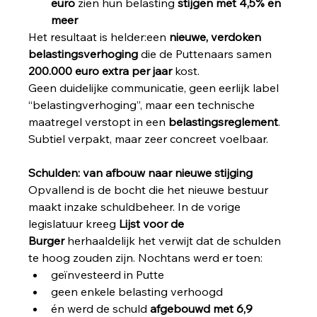
euro
 zien hun belasting 
stijgen met 4,5% en 
meer
Het resultaat is helder:een 
nieuwe, verdoken 
belastingsverhoging
 die de Puttenaars samen 
200.000 euro extra per jaar
 kost.
Geen duidelijke communicatie, geen eerlijk label 
“belastingverhoging”, maar een technische 
maatregel verstopt in een 
belastingsreglement
. 
Subtiel verpakt, maar zeer concreet voelbaar.
Schulden: van afbouw naar nieuwe stijging
Opvallend is de bocht die het nieuwe bestuur 
maakt inzake schuldbeheer. In de vorige 
legislatuur kreeg 
Lijst voor de 
Burger
 herhaaldelijk het verwijt dat de schulden 
te hoog zouden zijn. Nochtans werd er toen:
geïnvesteerd in Putte
geen enkele belasting verhoogd
én werd de schuld 
afgebouwd met 6,9 