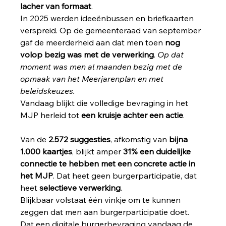
lacher van formaat
.
In 2025 werden ideeënbussen en briefkaarten 
verspreid. Op de gemeenteraad van september 
gaf de meerderheid aan dat men toen 
nog 
volop bezig was met de verwerking
. 
Op dat 
moment was men al maanden bezig met de 
opmaak van het Meerjarenplan en met 
beleidskeuzes.
Vandaag blijkt die volledige bevraging in het 
MJP herleid tot 
een kruisje achter een actie
.
Van de 
2.572 suggesties
, afkomstig van 
bijna 
1.000 kaartjes
, blijkt amper 
31% een duidelijke 
connectie te hebben met een concrete actie in 
het MJP
. Dat heet geen burgerparticipatie, dat 
heet 
selectieve verwerking
.
Blijkbaar volstaat één vinkje om te kunnen 
zeggen dat men aan burgerparticipatie doet.
Dat een digitale burgerbevraging vandaag de 