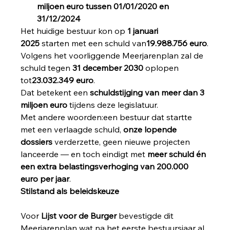
miljoen euro tussen 01/01/2020 en 
31/12/2024
Het huidige bestuur kon op 
1 januari 
2025
 starten met een schuld van
19.988.756 euro
.
Volgens het voorliggende Meerjarenplan zal de 
schuld tegen 
31 december 2030
 oplopen 
tot
23.032.349 euro
.
Dat betekent een 
schuldstijging van meer dan 3 
miljoen euro
 tijdens deze legislatuur.
Met andere woorden:een bestuur dat startte 
met een verlaagde schuld, 
onze lopende 
dossiers
 verderzette, geen nieuwe projecten 
lanceerde — en toch eindigt met 
meer schuld én 
een extra belastingsverhoging van 200.000 
euro per jaar
.
Stilstand als beleidskeuze
Voor 
Lijst voor de Burger
 bevestigde dit 
Meerjarenplan wat na het eerste bestuursjaar al 