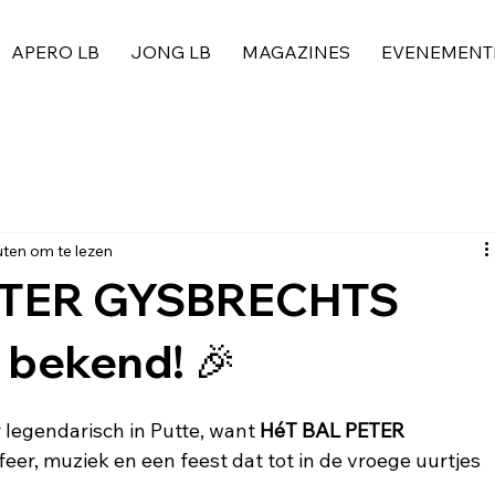
APERO LB
JONG LB
MAGAZINES
EVENEMENT
uten om te lezen
PETER GYSBRECHTS
 bekend! 🎉
 legendarisch in Putte, want 
HéT BAL PETER 
feer, muziek en een feest dat tot in de vroege uurtjes 