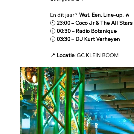
En dit jaar? 
Wat. Een. Line-up.
 🔥
🕚 
23:00
 – 
Coco Jr & The All Stars
🕧 
00:30
 – 
Radio Botanique
🕞 
03:30
 – 
DJ Kurt Verheyen
📍 
Locatie
: GC KLEIN BOOM