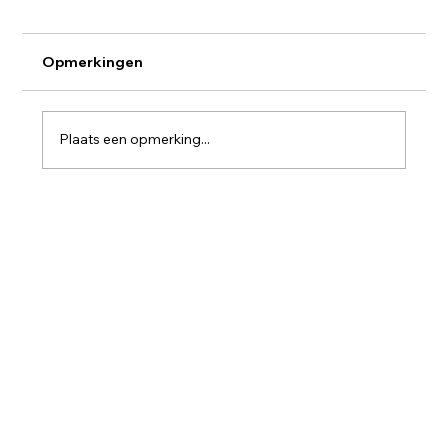
Opmerkingen
Plaats een opmerking...
Nieuwe bus door Beerzel-dorp is goed
nieuws, maar inwoners hebben recht
op het volledige verhaal