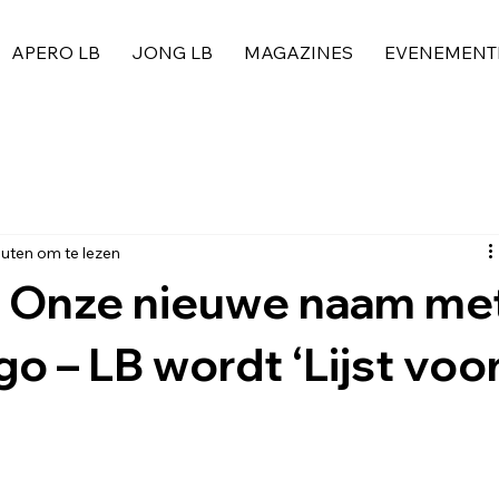
APERO LB
JONG LB
MAGAZINES
EVENEMENT
uten om te lezen
: Onze nieuwe naam me
o – LB wordt ‘Lijst voo