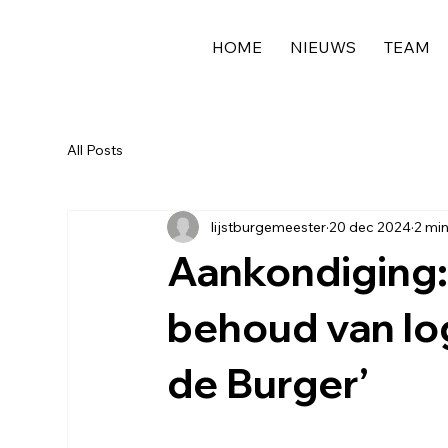
HOME
NIEUWS
TEAM
All Posts
lijstburgemeester
20 dec 2024
2 min
Aankondiging
behoud van log
de Burger’